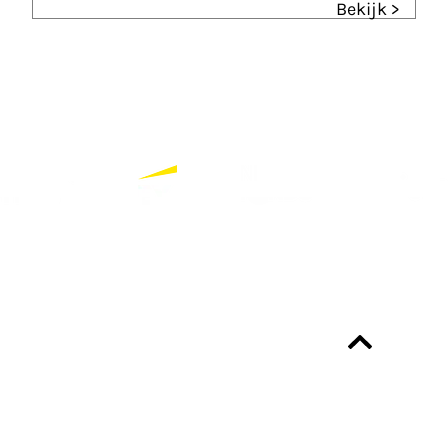
Bekijk >
Partners
Bekijk alle partners
Altijd up-to-date?