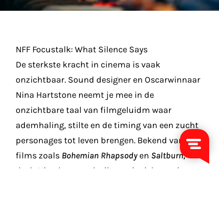
NFF Focustalk: What Silence Says
De sterkste kracht in cinema is vaak
onzichtbaar. Sound designer en Oscarwinnaar
Nina Hartstone neemt je mee in de
onzichtbare taal van filmgeluidm waar
ademhaling, stilte en de timing van een zucht
personages tot leven brengen. Bekend van
films zoals
Bohemian Rhapsody
en
Saltburn,
deelt Nina haar werkwijze en inzichten uit een
carrière waarin spraak en stilte net zo
betekenisvol zijn als beeld.
In samenwerking
met de Dutch Film Sound Association (DFSA)