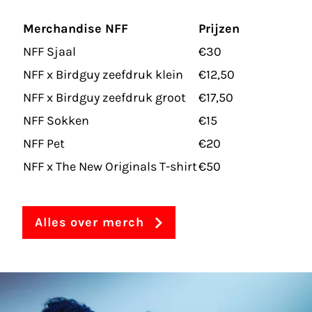
Merchandise NFF
Prijzen
NFF Sjaal
€30
NFF x Birdguy zeefdruk klein
€12,50
NFF x Birdguy zeefdruk groot
€17,50
NFF Sokken
€15
NFF Pet
€20
NFF x The New Originals T-shirt
€50
Alles over merch