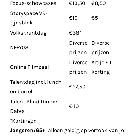
Focus-schowcases
€13,50
€8,50
Storyspace VR-
€10
€5
tijdsblok
Volkskrantdag
€38*
Diverse
Diverse
NFFx030
prijzen
prijzen
Diverse
Altijd €1
Online Filmzaal
prijzen
korting
Talentdag incl. lunch
€27,50
en borrel
Talent Blind Dinner
€40
Dates
*Kortingen
Jongeren/65+:
alleen geldig op vertoon van je