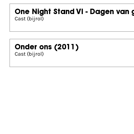
One Night Stand VI - Dagen van 
Cast (bijrol)
Onder ons
(2011)
Cast (bijrol)
Gouden Kalf nominaties
Beste Acteur Televisiedrama (2017)
De zaak Menten