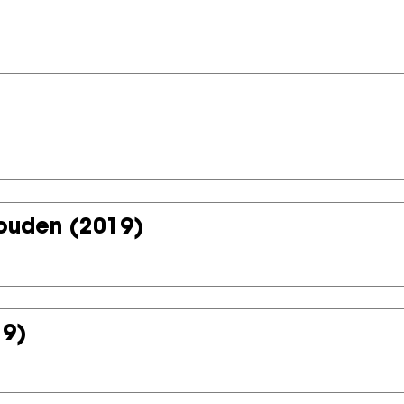
houden
(2019)
19)