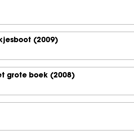
kjesboot
(2009)
et grote boek
(2008)