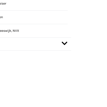
iser
en
eeswijk, NVX