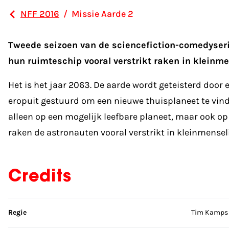
NFF 2016
/
Missie Aarde 2
Tweede seizoen van de sciencefiction-comedyseri
hun ruimteschip vooral verstrikt raken in kleinme
Het is het jaar 2063. De aarde wordt geteisterd doo
eropuit gestuurd om een nieuwe thuisplaneet te vind
alleen op een mogelijk leefbare planeet, maar ook o
raken de astronauten vooral verstrikt in kleinmensel
Credits
Sla credits over
Regie
Tim Kamps