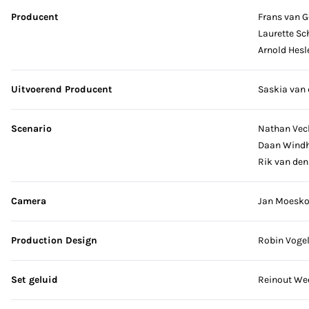
Producent
Frans van G
Laurette Sch
Arnold Hesl
Uitvoerend Producent
Saskia van 
Scenario
Nathan Vec
Daan Windh
Rik van den
Camera
Jan Moesko
Production Design
Robin Voge
Set geluid
Reinout We