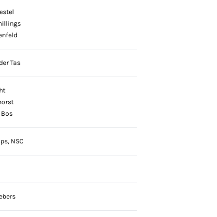
estel
illings
enfeld
der Tas
ht
orst
 Bos
ps, NSC
l
ebers