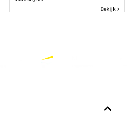
Bekijk >
Partners
Bekijk alle partners
Altijd up-to-date?