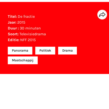
Titel:
De fractie
Jaar:
2015
Duur :
30 minuten
Soort:
Televisiedrama
Editie:
NFF 2015
Panorama
Politiek
Drama
Maatschappij
NFF Archief
Informatie over deze film, televisie- of interactieve
productie bevindt zich in het NFF Archief. In het