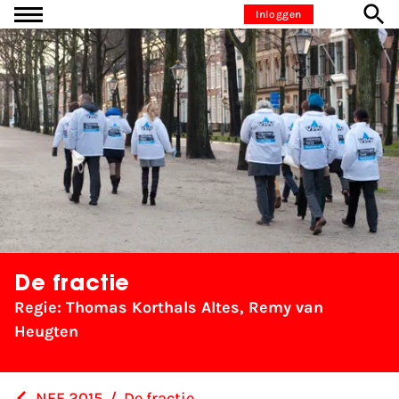
Ga naar inhoud
Inloggen
De fractie
Regie: Thomas Korthals Altes, Remy van
Heugten
NFF 2015
/
De fractie