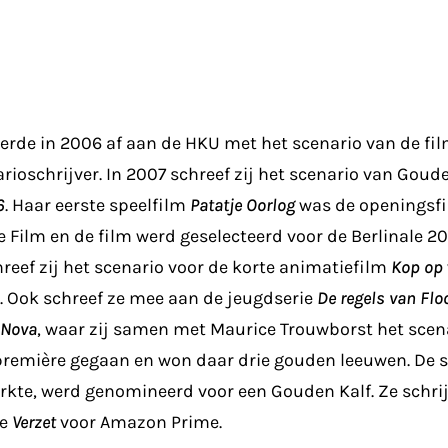
erde in 2006 af aan de HKU met het scenario van de film 
ioschrijver. In 2007 schreef zij het scenario van Goud
6
. Haar eerste speelfilm
Patatje Oorlog
was de openingsfi
e Film en de film werd geselecteerd voor de Berlinale 2
hreef zij het scenario voor de korte animatiefilm
Kop op
Ook schreef ze mee aan de jeugdserie
De regels van Floo
 Nova
, waar zij samen met Maurice Trouwborst het scenar
 première gegaan en won daar drie gouden leeuwen. De 
rkte, werd genomineerd voor een Gouden Kalf. Ze schri
ie
Verzet
voor Amazon Prime.