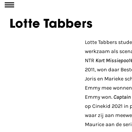
Ga naar inhoud
Lotte Tabbers
Lotte Tabbers stude
werkzaam als scenar
NTR
Kort Missiepoo1
2011, won daar Best
Joris en Marieke sc
Emmy mee wonnen. 
Emmy won.
Captain
op Cinekid 2021 in
waar zij aan meewe
Maurice aan de ser