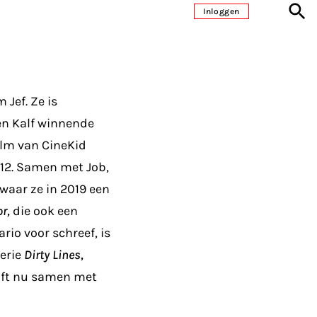
Inloggen
Jef. Ze is
en Kalf winnende
lm van CineKid
012. Samen met Job,
waar ze in 2019 een
r,
die ook een
io voor schreef, is
serie
Dirty Lines,
jft nu samen met