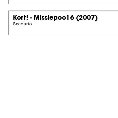
Kort! - Missiepoo16
(2007)
Scenario
Gouden Kalf winnaar
Beste Scenario Speelfilm (2024)
Dit is geen kerstfilm
Gouden Kalf nominaties