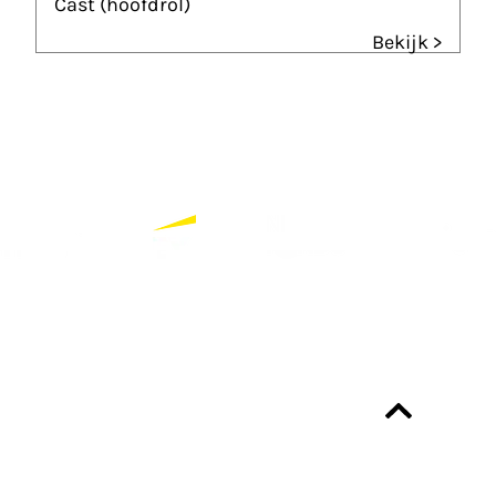
Cast (hoofdrol)
Bekijk >
Partners
Bekijk alle partners
Altijd up-to-date?