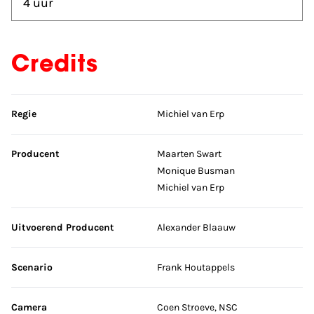
4 uur
Credits
Sla credits over
Regie
Michiel van Erp
Producent
Maarten Swart
Monique Busman
Michiel van Erp
Uitvoerend Producent
Alexander Blaauw
Scenario
Frank Houtappels
Camera
Coen Stroeve, NSC