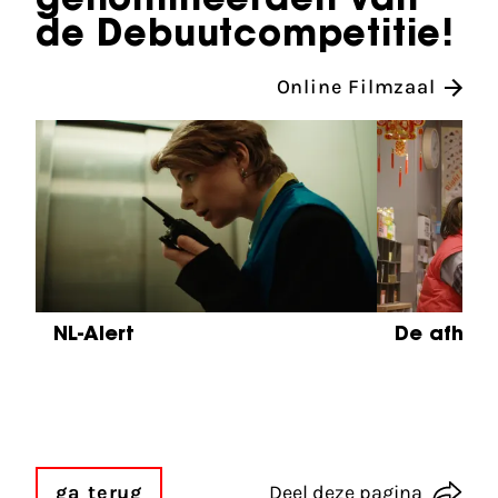
genomineerden van
de Debuutcompetitie!
Online Filmzaal
Sla carrousel over
NL-Alert
De afhaa
ga terug
Deel deze pagina