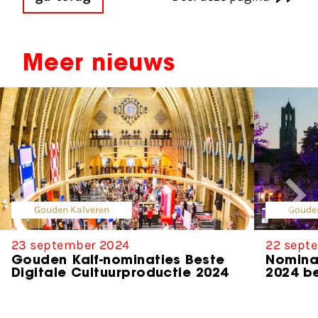
Meer nieuws
Gouden Kalveren
Goude
23 september 2024
22 sept
Gouden Kalf-nominaties Beste
Nomina
Digitale Cultuurproductie 2024
2024 b