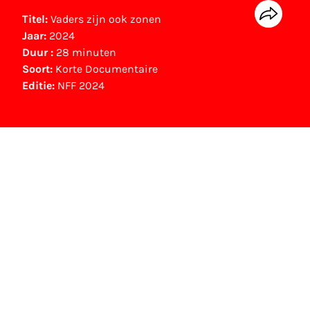
Titel:
Vaders zijn ook zonen
Jaar:
2024
Duur :
28 minuten
Soort:
Korte Documentaire
Editie:
NFF 2024
Andere prijzen
EY Talent Award (2024)
NFF Archief