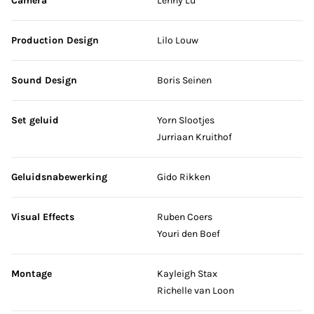
Camera
Lenny Lu
Production Design
Lilo Louw
Sound Design
Boris Seinen
Set geluid
Yorn Slootjes
Jurriaan Kruithof
Geluidsnabewerking
Gido Rikken
Visual Effects
Ruben Coers
Youri den Boef
Montage
Kayleigh Stax
Richelle van Loon