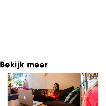
Informatie over deze film, televisie- of
interactieve productie bevindt zich in het NFF
Archief. In het NFF Archief staat informatie over
producties die in de afgelopen festivaledities
vertoond zijn. Het NFF beschikt niet over dit
materiaal, daarover kun je contact opnemen
met de producent, distributeur of omroep.
Oudere films zijn soms ook terug te vinden bij
Eye Filmmuseum of bij het Nederlands
Instituut voor Beeld & Geluid.
Bekijk meer
Sla carrousel over