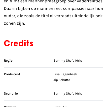
en filmt een mannenpraatgroep over vaderrelaties.
Daarin kijken de mannen met compassie naar hun
ouder, die zoals de titel al verraadt uiteindelijk ook
zonen zijn.
Credits
Sla credits over
Regie
Sammy Shefa Idris
Producent
Lisa Hagenbeek
Jip Schutte
Scenario
Sammy Shefa Idris