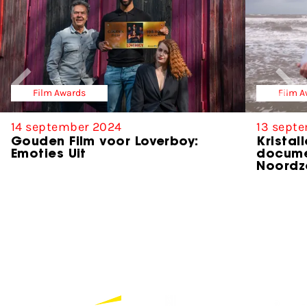
Film Awards
Film 
14 september 2024
13 sept
Gouden Film voor Loverboy:
Kristal
Emoties Uit
docume
Noordz
Partners