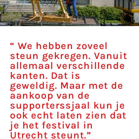
“
We hebben zoveel
steun gekregen. Vanuit
allemaal verschillende
kanten. Dat is
geweldig. Maar met de
aankoop van de
supporterssjaal kun je
ook echt laten zien dat
je het festival in
Utrecht steunt.”