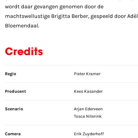
wordt daar gevangen genomen door de
machtswellustige Brigitta Berber, gespeeld door Adè
Bloemendaal.
Credits
Sla credits over
Regie
Pieter Kramer
Producent
Kees Kasander
Scenario
Arjan Ederveen
Tosca Niterink
Camera
Erik Zuyderhoff