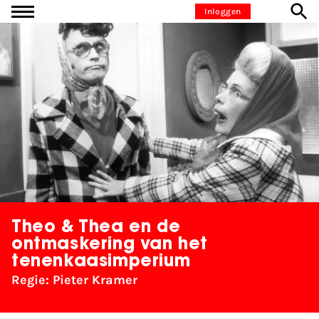
Ga naar inhoud
Inloggen
Theo & Thea en de
ontmaskering van het
tenenkaasimperium
Regie: Pieter Kramer