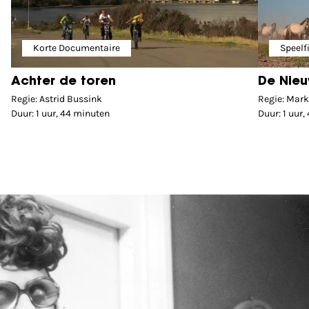
Korte Documentaire
Speelf
Achter de toren
De Nieu
Regie: Astrid Bussink
Regie: Mark
Duur: 1 uur, 44 minuten
Duur: 1 uur