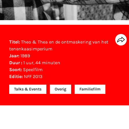
Titel:
Theo & Thea en de ontmaskering van het
tenenkaasimperium
Jaar:
1989
Duur :
1 uur, 44 minuten
Soort:
Speelfilm
Editie:
NFF 2013
Talks & Events
Overig
Familiefilm
NFF Archief