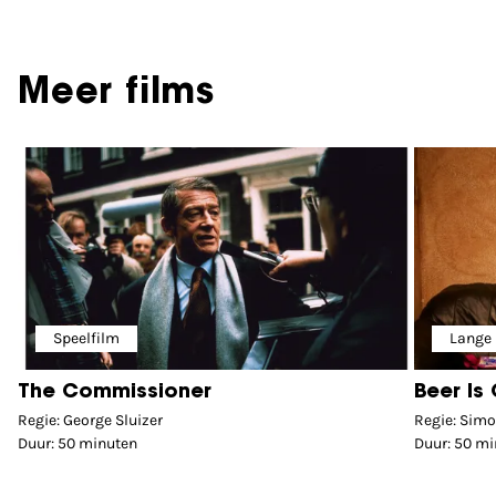
Meer films
Speelfilm
Lange
The Commissioner
Beer Is
Regie: George Sluizer
Regie: Simo
Duur: 50 minuten
Duur: 50 m