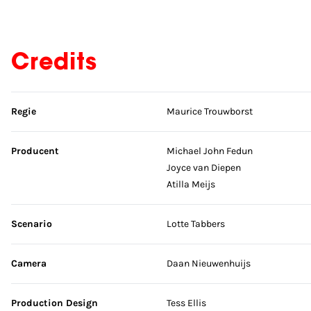
Credits
Sla credits over
Regie
Maurice Trouwborst
Producent
Michael John Fedun
Joyce van Diepen
Atilla Meijs
Scenario
Lotte Tabbers
Camera
Daan Nieuwenhuijs
Production Design
Tess Ellis