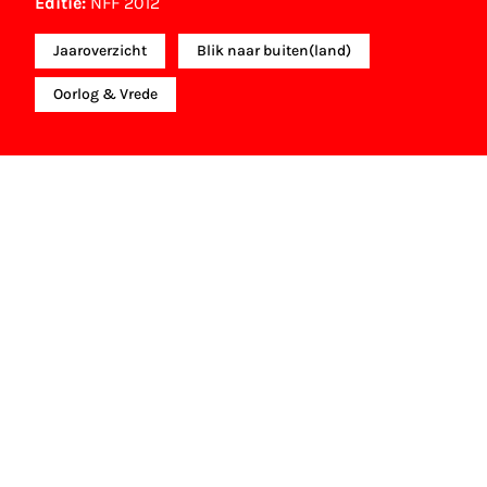
Editie:
NFF 2012
Jaaroverzicht
Blik naar buiten(land)
Oorlog & Vrede
NFF Archief
Informatie over deze film, televisie- of interactieve
productie bevindt zich in het NFF Archief. In het
NFF Archief staat informatie over producties die in
de afgelopen festivaledities vertoond zijn. Het NFF
beschikt niet over dit materiaal, daarover kun je
contact opnemen met de producent, distributeur
of omroep. Oudere films zijn soms ook terug te
vinden bij Eye Filmmuseum of bij het Nederlands
Instituut voor Beeld & Geluid.