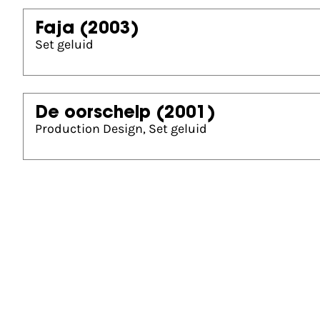
Faja
(2003)
Set geluid
De oorschelp
(2001)
Production Design, Set geluid
Gouden Kalf nominaties
Beste Geluid (2007)
4 Elements