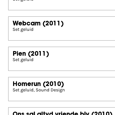
Webcam
(2011)
Set geluid
Pien
(2011)
Set geluid
Homerun
(2010)
Set geluid, Sound Design
Ons sal altyd vriende bly
(2010)