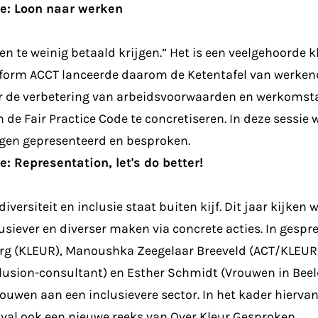
e: Loon naar werken
en te weinig betaald krijgen.” Het is een veelgehoorde k
tform ACCT lanceerde daarom de Ketentafel van werken
r de verbetering van arbeidsvoorwaarden en werkoms
 de Fair Practice Code te concretiseren. In deze sessie
ngen gepresenteerd en besproken.
: Representation, let's do better!
iversiteit en inclusie staat buiten kijf. Dit jaar kijken 
lusiever en diverser maken via concrete acties. In gespr
g (KLEUR), Manoushka Zeegelaar Breeveld (ACT/KLEUR)
clusion-consultant) en Esther Schmidt (Vrouwen in Beel
ouwen aan een inclusievere sector. In het kader hiervan
tival ook een nieuwe reeks van
Over Kleur Gesproken
.