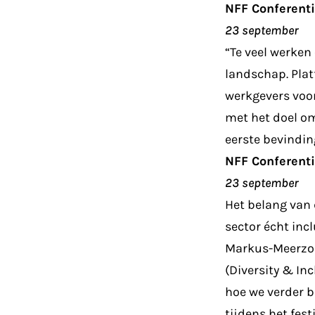
NFF Conferenti
23 september
“Te veel werken 
landschap. Pla
werkgevers voo
met het doel om
eerste bevindi
NFF Conferentie
23 september
Het belang van d
sector écht inc
Markus-Meerzor
(Diversity & In
hoe we verder b
tijdens het fes