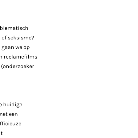
roblematisch
e of seksisme?
e gaan we op
en reclamefilms
n (onderzoeker
e huidige
met een
fficieuze
ut