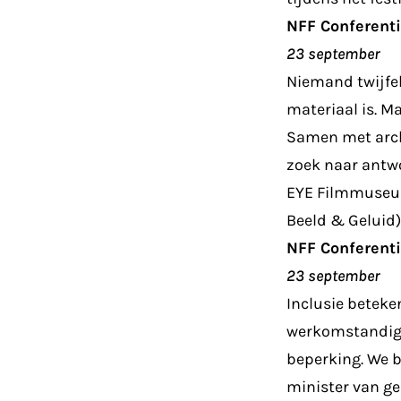
NFF Conferenti
23 september
Niemand twijfel
materiaal is. M
Samen met archi
zoek naar antwo
EYE Filmmuseum)
Beeld & Geluid)
NFF Conferenti
23 september
Inclusie beteke
werkomstandigh
beperking. We b
minister van g