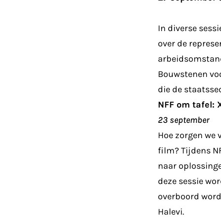
In diverse sess
over de represe
arbeidsomstand
Bouwstenen voo
die de staatssec
NFF om tafel: 
23 september
Hoe zorgen we v
film? Tijdens 
naar oplossinge
deze sessie wor
overboord worde
Halevi.