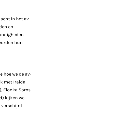
lacht in het av-
den en
tandigheden
 worden hun
we hoe we de av-
ek met Iraida
, Elonka Soros
d) kijken we
 verschijnt