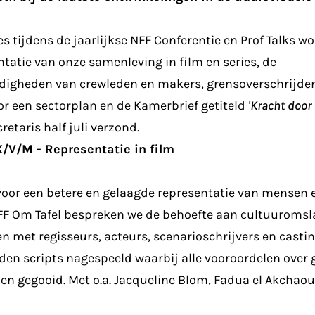
ies tijdens de jaarlijkse NFF Conferentie en Prof Talks 
ntatie van onze samenleving in film en series, de
igheden van crewleden en makers, grensoverschrijden
r een sectorplan en de Kamerbrief getiteld
'Kracht doo
retaris half juli verzond.
X/V/M - Representatie in film
oor een betere en gelaagde representatie van mensen e
NFF Om Tafel bespreken we de behoefte aan cultuuromsl
n met regisseurs, acteurs, scenarioschrijvers en casting
den scripts nagespeeld waarbij alle vooroordelen over
n gegooid. Met o.a. Jacqueline Blom, Fadua el Akchaou