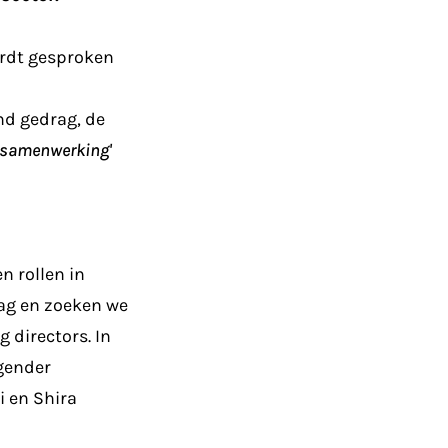
wordt gesproken
d gedrag, de
r samenwerking'
n rollen in
ag en zoeken we
 directors. In
 gender
i en Shira