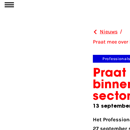
Ga naar inhoud
Nieuws
/
Praat mee over 
Professional
Praat
binne
sector
13 septembe
Het Profession
27 september s