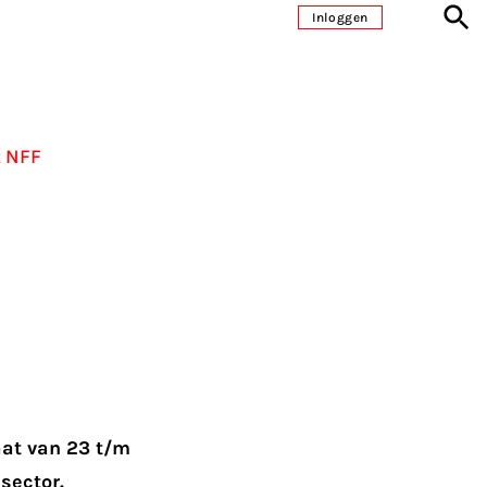
Inloggen
t NFF
aat van 23 t/m
sector.