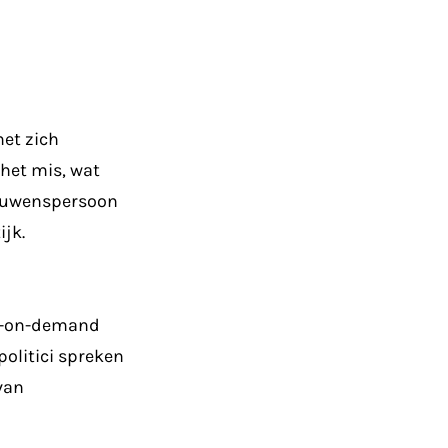
et zich
het mis, wat
trouwenspersoon
jk.
eo-on-demand
politici spreken
van