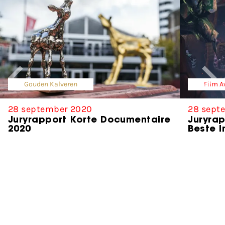
Gouden Kalveren
Film 
28 september 2020
28 sept
Juryrapport Korte Documentaire
Juryra
2020
Beste I
Partners