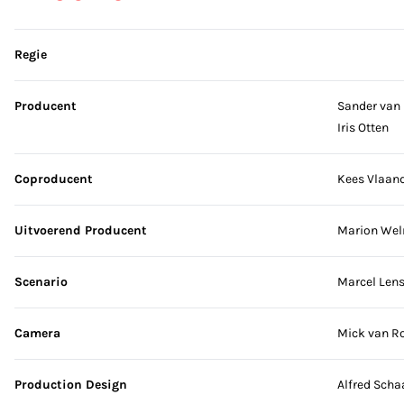
Sla credits over
Regie
Producent
Sander van
Iris Otten
Coproducent
Kees Vlaan
Uitvoerend Producent
Marion Wel
Scenario
Marcel Len
Camera
Mick van 
Production Design
Alfred Scha