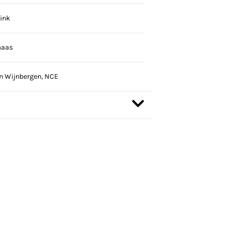
tink
maas
n Wijnbergen, NCE