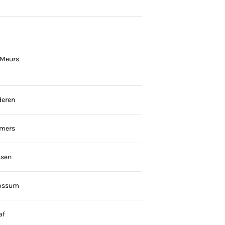
 Meurs
deren
mers
ssen
Rossum
af