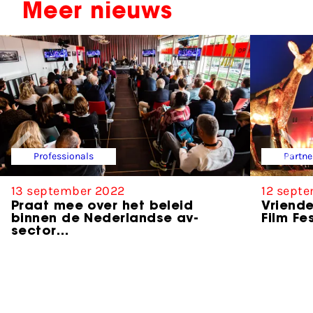
Meer nieuws
Professionals
Partne
13 september 2022
12 sept
Praat mee over het beleid
Vriende
binnen de Nederlandse av-
Film Fe
sector…