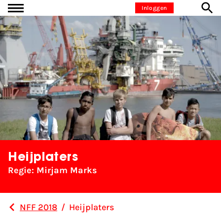
Ga naar inhoud
Inloggen
Heijplaters
Regie: Mirjam Marks
NFF 2018
/
Heijplaters