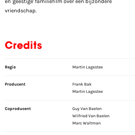
en 'geestige' familiefilm over een bijzondere
vriendschap.
Credits
Sla credits over
Regie
Martin Lagestee
Producent
Frank Bak
Martin Lagestee
Coproducent
Guy Van Baelen
Wilfried Van Baelen
Marc Waltman