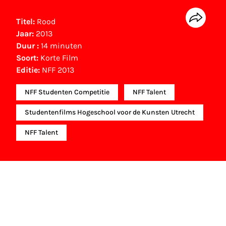
Titel:
Rood
Jaar:
2013
Duur :
14 minuten
Soort:
Korte Film
Editie:
NFF 2013
NFF Studenten Competitie
NFF Talent
Studentenfilms Hogeschool voor de Kunsten Utrecht
NFF Talent
NFF Archief
Informatie over deze film, televisie- of