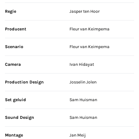
Sla credits over
Regie
Jasper ten Hoor
Producent
Fleur van Keimpema
Scenario
Fleur van Keimpema
Camera
Ivan Hidayat
Production Design
Josselin Jolen
Set geluid
Sam Huisman
Sound Design
Sam Huisman
Montage
Jan Meij