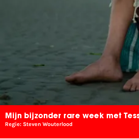
Mijn bijzonder rare week met Tes
Regie: Steven Wouterlood