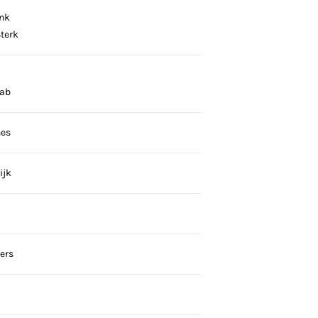
nk
terk
z
ab
nes
ijk
ers