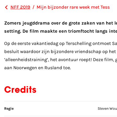
NFF 2019
/
Mijn bijzonder rare week met Tess
Zomers jeugddrama over de grote zaken van het le
setting. De film maakte een triomftocht langs inte
Op de eerste vakantiedag op Terschelling ontmoet S
besluit waardoor zijn bijzondere vriendschap op het 
‘alleenheidstraining’, het avontuur roept! Deze film,
aan Noorwegen en Rusland toe.
Credits
Sla credits over
Regie
Steven Wou