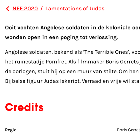
NFF 2020
/
Lamentations of Judas
Ooit vochten Angolese soldaten in de koloniale oo
wonden open in een poging tot verlossing.
Angolese soldaten, bekend als ‘The Terrible Ones’, voc
het ruïnestadje Pomfret. Als filmmaker Boris Gerrets 
de oorlogen, stuit hij op een muur van stilte. Om hen 
Bijbelse figuur Judas Iskariot. Verraad en vrije wil 
Credits
Sla credits over
Regie
Boris Gerre