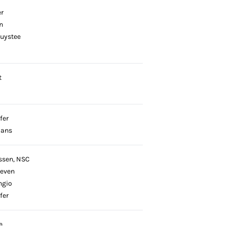
er
n
Huystee
t
fer
mans
ssen, NSC
oeven
ngio
fer
e