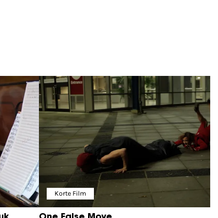
Korte Film
uk
One False Move