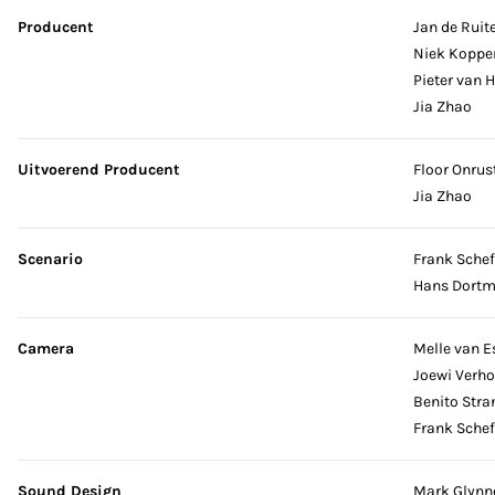
Producent
Jan de Ruit
Niek Koppe
Pieter van 
Jia Zhao
Uitvoerend Producent
Floor Onrus
Jia Zhao
Scenario
Frank Schef
Hans Dort
Camera
Melle van E
Joewi Verh
Benito Stra
Frank Schef
Sound Design
Mark Glynn