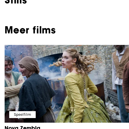
Stills
Meer films
Speelfilm
Nova Zembla