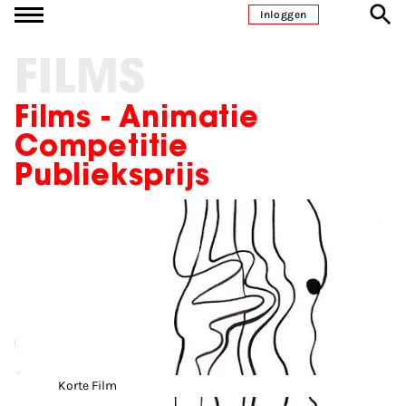
Ga naar inhoud
Inloggen
FILMS
Films - Animatie
Competitie
Publieksprijs
Korte Film