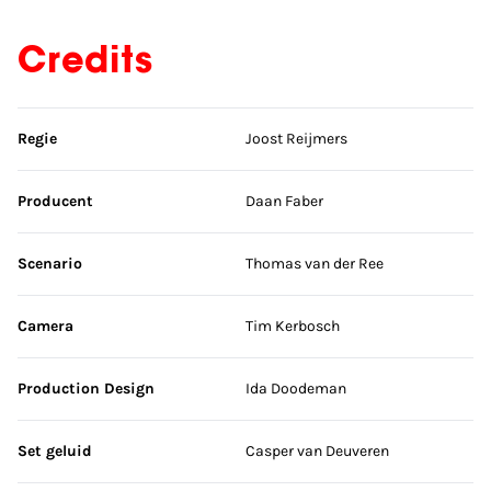
Credits
Sla credits over
Regie
Joost Reijmers
Producent
Daan Faber
Scenario
Thomas van der Ree
Camera
Tim Kerbosch
Production Design
Ida Doodeman
Set geluid
Casper van Deuveren