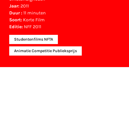
Jaar:
2011
Duur :
11 minuten
Soort:
Korte Film
Editie:
NFF 2011
Studentenfilms NFTA
Animatie Competitie Publieksprijs
NFF Archief
Informatie over deze film, televisie- of
interactieve productie bevindt zich in het NFF
Archief. In het NFF Archief staat informatie over
producties die in de afgelopen festivaledities
vertoond zijn. Het NFF beschikt niet over dit