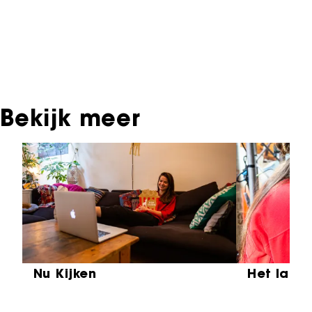
materiaal, daarover kun je contact opnemen
met de producent, distributeur of omroep.
Oudere films zijn soms ook terug te vinden bij
Eye Filmmuseum of bij het Nederlands
Instituut voor Beeld & Geluid.
Bekijk meer
Sla carrousel over
Nu Kijken
Het laat