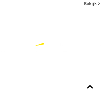
Bekijk >
Partners
Bekijk alle partners
Altijd up-to-date?