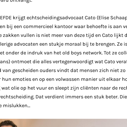
ard ontvangt.
IEFDE krijgt echtscheidingsadvocaat Cato (Elise Schaa
en bij een commercieel kantoor waar behoefte is aan v
e zakken vullen is niet meer van deze tijd en Cato lijk
lerige advocaten een stukje moraal bij te brengen. Ze is
et onder de indruk van het old boys network. Tot ze coll
ans) ontmoet die alles vertegenwoordigt wat Cato vera
nd van gescheiden ouders vindt dat mensen zich niet zo
 hun emoties en op een volwassen manier uit elkaar ho
 wat olie op het vuur en sleept zijn cliënten naar de re
vechtscheiding. Dat verdient immers een stuk beter. D
te mislukken…