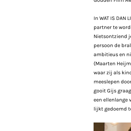
Gouden Film Aw
In WAT IS DAN L
partner te word
Nietsontziend j
persoon de bral
ambitieus en ni
(Maarten Heijm
waar zij als ki
meeslepen door
gooit Gijs graag
een ellenlange 
lijkt gedoemd 