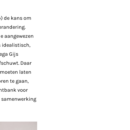
p) de kans om
erandering.
t de aangewezen
 idealistisch,
ega Gijs
fschuwt. Daar
 moeten laten
ren te gaan,
chtbank voor
ie samenwerking