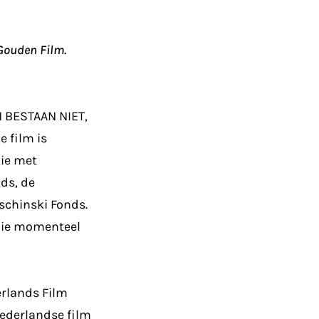
 Gouden Film.
N BESTAAN NIET,
 film is
ie met
ds, de
schinski Fonds.
 die momenteel
erlands Film
Nederlandse film