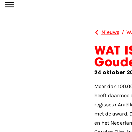
Ga naar inhoud
Nieuws
/
WA
WAT I
Goude
24 oktober 2
Meer dan 100.00
heeft daarmee 
regisseur Aniël
met de award. D
en het Nederlan