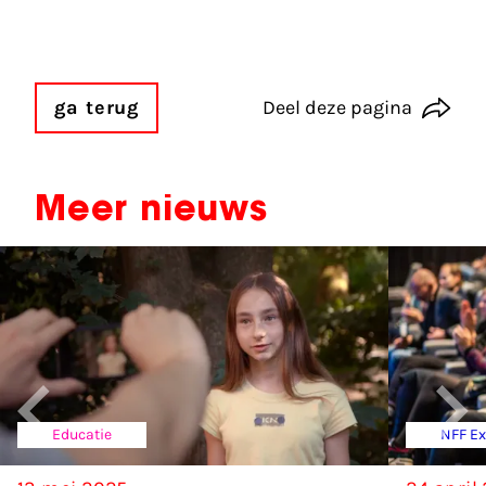
ga terug
Deel deze pagina
Meer nieuws
Educatie
NFF E