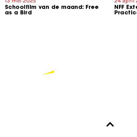
13 mei 2025
24 april
Schoolfilm van de maand: Free
NFF Ext
as a Bird
Practic
Partners
Bekijk alle partners