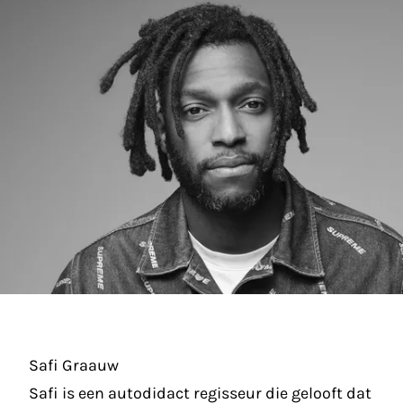
Safi Graauw
Safi is een autodidact regisseur die gelooft dat