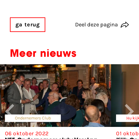
ga terug
Deel deze pagina
Meer nieuws
Ondernemers Club
Nu kij
06 oktober 2022
01 oktob