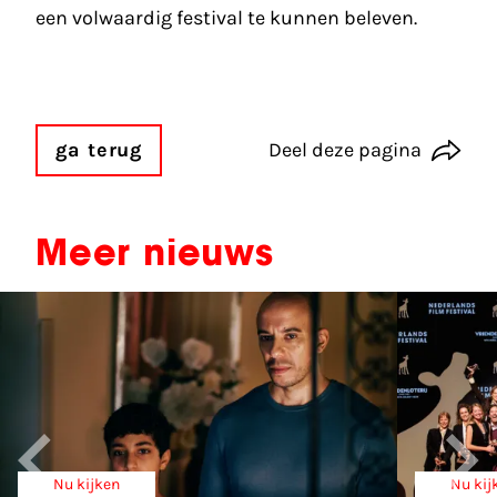
een volwaardig festival te kunnen beleven.
ga terug
Deel deze pagina
Meer nieuws
Nu kijken
Nu kij