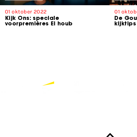
01 oktober 2022
01 oktob
Kijk Ons: speciale
De Gou
voorpremières El houb
kijktips
Partners
Bekijk alle partners