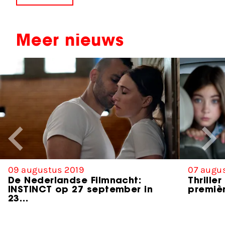
Meer nieuws
09 augustus 2019
07 augu
De Nederlandse Filmnacht:
Thrille
INSTINCT op 27 september in
premièr
23…