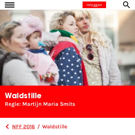
Ga naar inhoud
Inloggen
Waldstille
Regie: Martijn Maria Smits
NFF 2016
/
Waldstille