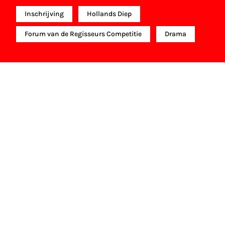
Inschrijving
Hollands Diep
Forum van de Regisseurs Competitie
Drama
Gouden Kalf winnaar
Beste Vrouwelijke Bijrol (2017)
Marie-Louise Stheins
Gouden Kalf nominaties
Beste Acteur (2017)