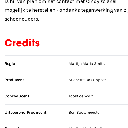
is hij van plan om het contact met Cindy zo snel
mogelijk te herstellen - ondanks tegenwerking van zi
schoonouders.
Credits
Sla credits over
Regie
Martijn Maria Smits
Producent
Stienette Bosklopper
Coproducent
Joost de Wolf
Uitvoerend Producent
Ben Bouwmeester