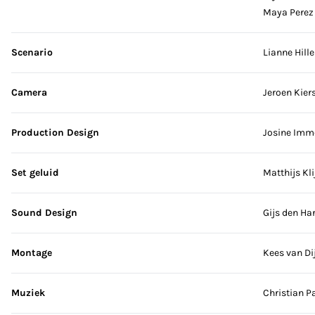
Maya Perez
Scenario
Lianne Hill
Camera
Jeroen Kier
Production Design
Josine Imm
Set geluid
Matthijs Kli
Sound Design
Gijs den Ha
Montage
Kees van Dij
Muziek
Christian P