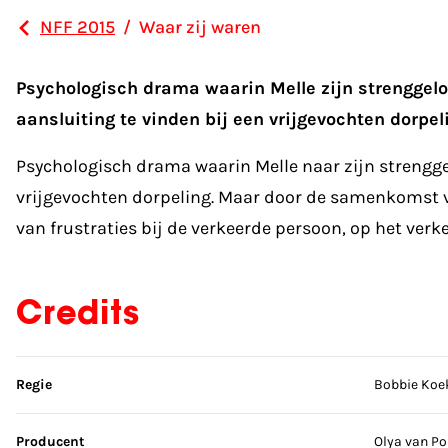
NFF 2015
/
Waar zij waren
Psychologisch drama waarin Melle zijn strenggelovi
aansluiting te vinden bij een vrijgevochten dorpel
Psychologisch drama waarin Melle naar zijn strengge
vrijgevochten dorpeling. Maar door de samenkomst va
van frustraties bij de verkeerde persoon, op het ver
Credits
Sla credits over
Regie
Bobbie Koe
Producent
Olya van Po