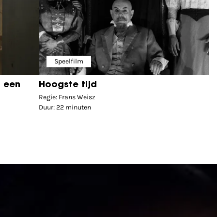
Speelfilm
n een
Hoogste tijd
Regie: Frans Weisz
Duur: 22 minuten