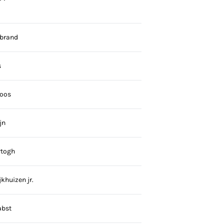
ebrand
s
oos
jn
rtogh
khuizen jr.
abst