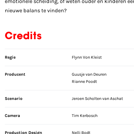
emotionele scheiding, of weten ouder en kinderen ee
nieuwe balans te vinden?
Credits
Sla credits over
Regie
Flynn Von Kleist
Producent
Guusje van Deuren
Rianne Poodt
Scenario
Jeroen Scholten van Aschat
Camera
Tim Kerbosch
Production Design
Nelli Bodt