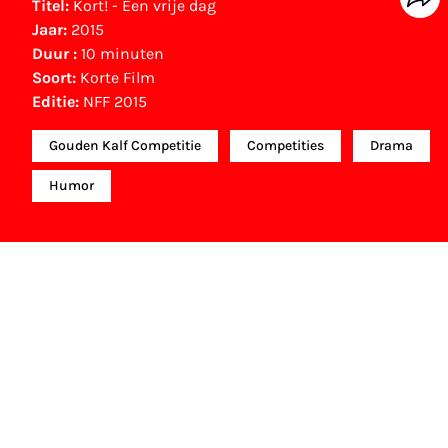
Titel:
Kort! - Een vrije dag
Jaar:
2015
Duur :
10 minuten
Soort:
Korte Film
Editie:
NFF 2015
Gouden Kalf Competitie
Competities
Drama
Humor
Gouden Kalf nominaties
Beste Korte Film (2015)
Wouter Stoter