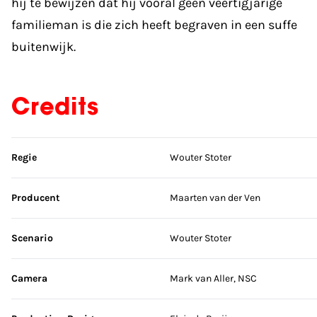
hij te bewijzen dat hij vooral geen veertigjarige
familieman is die zich heeft begraven in een suffe
buitenwijk.
Credits
Sla credits over
Regie
Wouter Stoter
Producent
Maarten van der Ven
Scenario
Wouter Stoter
Camera
Mark van Aller, NSC