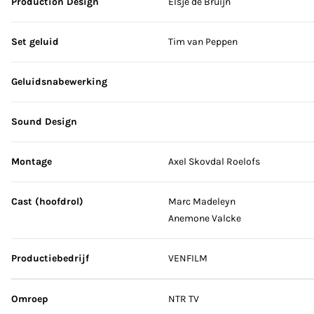
Production Design
Elsje de Bruijn
Set geluid
Tim van Peppen
Geluidsnabewerking
Sound Design
Montage
Axel Skovdal Roelofs
Cast (hoofdrol)
Marc Madeleyn
Anemone Valcke
Productiebedrijf
VENFILM
Omroep
NTR TV