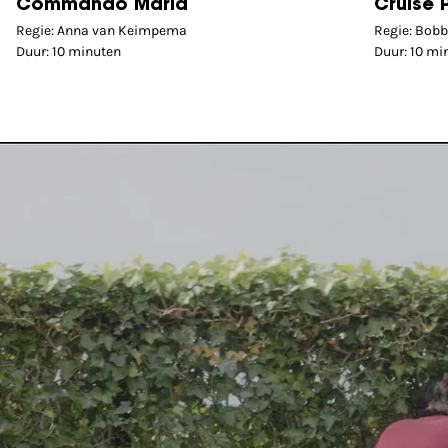
Commando Maria
Cruise 
Regie: Anna van Keimpema
Regie: Bobb
Duur: 10 minuten
Duur: 10 mi