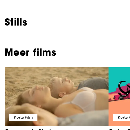
Stills
Meer films
Korte Film
Korte 