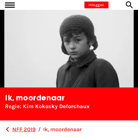
Ga naar inhoud
Inloggen
Ik, moordenaar
Regie: Kim Kokosky Deforchaux
NFF 2019
/
Ik, moordenaar