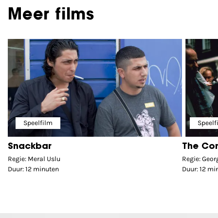
Meer films
Speelfilm
Speelf
Snackbar
The Co
Regie: Meral Uslu
Regie: Geor
Duur: 12 minuten
Duur: 12 mi