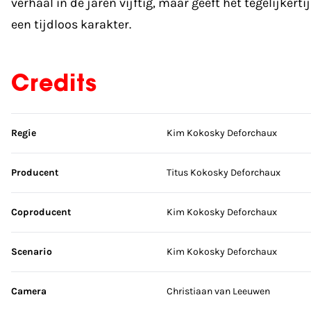
verhaal in de jaren vijftig, maar geeft het tegelijkerti
een tijdloos karakter.
Credits
Sla credits over
Regie
Kim Kokosky Deforchaux
Producent
Titus Kokosky Deforchaux
Coproducent
Kim Kokosky Deforchaux
Scenario
Kim Kokosky Deforchaux
Camera
Christiaan van Leeuwen