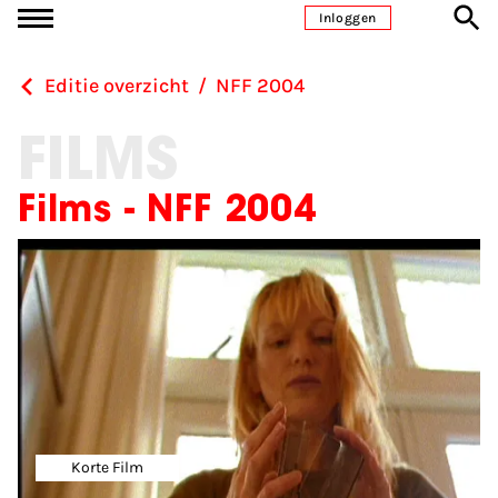
Ga naar inhoud
Inloggen
Editie overzicht
/
NFF 2004
FILMS
Films - NFF 2004
Korte Film