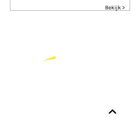
Bekijk >
Partners
Bekijk alle partners
Altijd up-to-date?