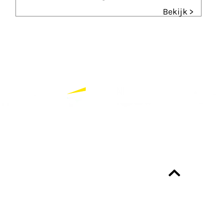
Bekijk >
Partners
Bekijk alle partners
Altijd up-to-date?