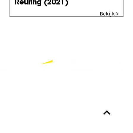
Reuring
(2021)
Bekijk >
Partners
Bekijk alle partners
Altijd up-to-date?