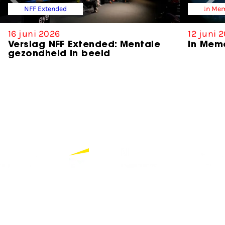
NFF Extended
In Me
16 juni 2026
12 juni 
Verslag NFF Extended: Mentale
In Memo
gezondheid in beeld
Partners
Bekijk alle partners