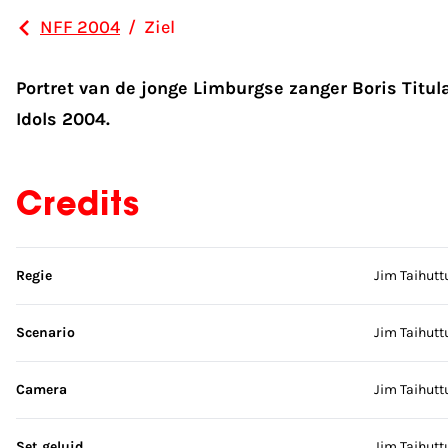
NFF 2004
/
Ziel
Portret van de jonge Limburgse zanger Boris Titula
Idols 2004.
Credits
Sla credits over
Regie
Jim Taihutt
Scenario
Jim Taihutt
Camera
Jim Taihutt
Set geluid
Jim Taihutt