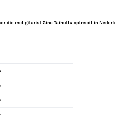
er die met gitarist Gino Taihuttu optreedt in Neder
u
u
u
u