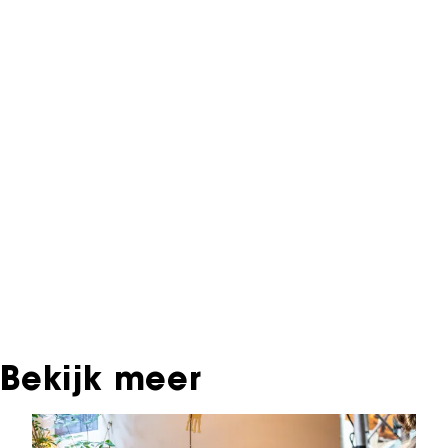
NFF Archief
Informatie over deze film, televisie- of
interactieve productie bevindt zich in het NFF
Archief. In het NFF Archief staat informatie over
producties die in de afgelopen festivaledities
vertoond zijn. Het NFF beschikt niet over dit
materiaal, daarover kun je contact opnemen
met de producent, distributeur of omroep.
Oudere films zijn soms ook terug te vinden bij
Eye Filmmuseum of bij het Nederlands
Instituut voor Beeld & Geluid.
Bekijk meer
Sla carrousel over