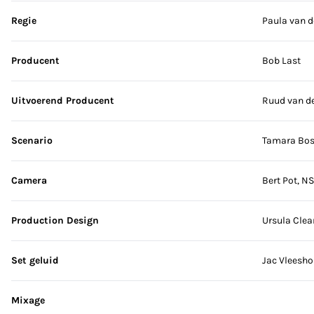
Sla credits over
Regie
Paula van d
Producent
Bob Last
Uitvoerend Producent
Ruud van d
Scenario
Tamara Bo
Camera
Bert Pot, N
Production Design
Ursula Clea
Set geluid
Jac Vleesh
Mixage