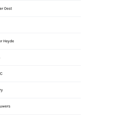
er Oest
er Heyde
s
SC
ry
ouwers